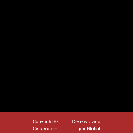
Copyright ©
Desenvolvido
Cintamax –
por
Global