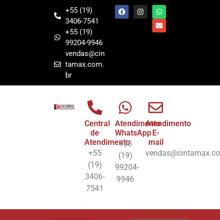
+55 (19)
3406-7541
+55 (19)
99204-9946
vendas@cin
tamax.com.
br
Central
Atendimento
Atendimento
de
WhatsApp
E-
Atendimento
mail
+55
+55
vendas@cintamax.co
(19)
(19)
99204-
3406-
9946
7541