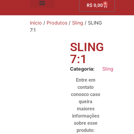
0
R$
0,00
SOBRE NÓS
Início
/
Produtos
/
Sling
/ SLING
7:1
SLING
7:1
Categoria:
Sling
Entre em
contato
conosco caso
queira
maiores
informações
sobre esse
produto: