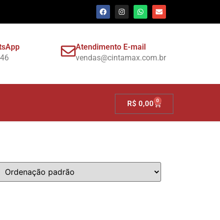
tsApp
Atendimento E-mail
946
vendas@cintamax.com.br
0
R$
0,00