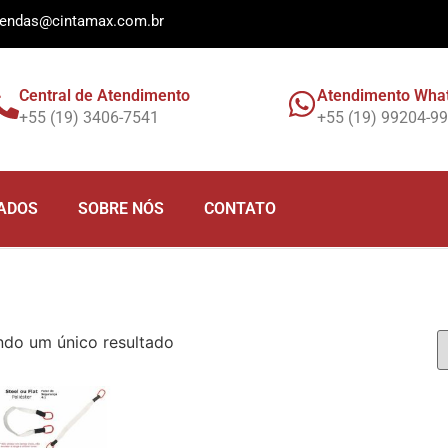
endas@cintamax.com.br
Central de Atendimento
Atendimento Wha
+55 (19) 3406-7541
+55 (19) 99204-9
ADOS
SOBRE NÓS
CONTATO
ndo um único resultado