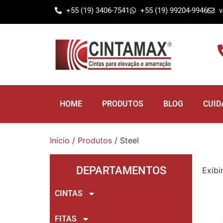
+55 (19) 3406-7541
+55 (19) 99204-9946
v
HOME
PRODUTOS
BLOG
CUID
Início
/
Produtos
/ Steel
DEPARTAMENTOS
Exibi
CINTAS
FITAS