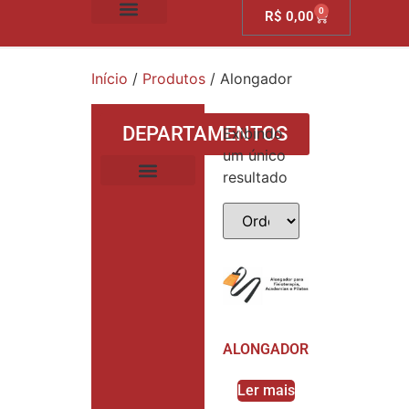
0
R$
0,00
SOBRE NÓS
Início
/
Produtos
/ Alongador
DEPARTAMENTOS
Exibindo
um único
resultado
AMARRAÇÃO DE CARGA
ALONGADOR
Ler mais