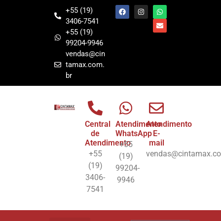
+55 (19)
3406-7541
+55 (19)
99204-9946
vendas@cin
tamax.com.
br
Central
Atendimento
Atendimento
de
WhatsApp
E-
Atendimento
mail
+55
+55
vendas@cintamax.co
(19)
(19)
99204-
3406-
9946
7541