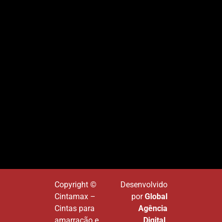
Copyright ©
Desenvolvido
Cintamax –
por
Global
Cintas para
Agência
amarração e
Digital
.