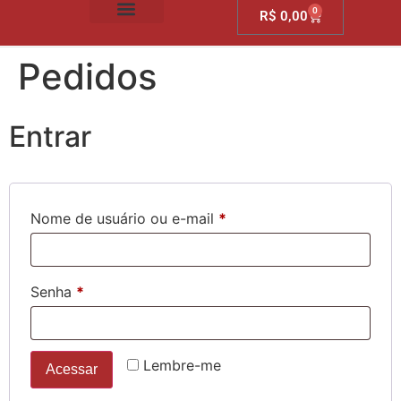
0
R$
0,00
SOBRE NÓS
Pedidos
Entrar
Nome de usuário ou e-mail
*
Senha
*
Lembre-me
Acessar