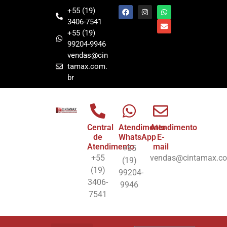
+55 (19)
3406-7541
+55 (19)
99204-9946
vendas@cin
tamax.com.
br
Central
Atendimento
Atendimento
de
WhatsApp
E-
Atendimento
mail
+55
+55
vendas@cintamax.co
(19)
(19)
99204-
3406-
9946
7541