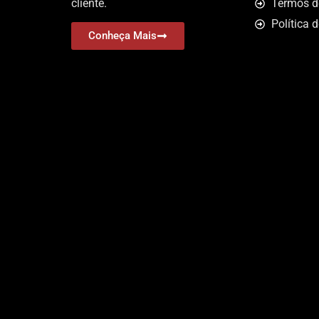
cliente.
Termos d
Política 
Conheça Mais