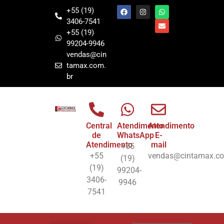
+55 (19)
3406-7541
+55 (19)
99204-9946
vendas@cin
tamax.com.
br
Central
Atendimento
Atendimento
de
WhatsApp
E-
Atendimento
mail
+55
+55
vendas@cintamax.co
(19)
(19)
99204-
3406-
9946
7541