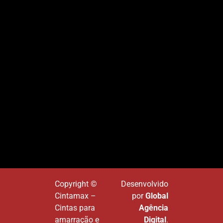
Copyright ©
Desenvolvido
Cintamax –
por
Global
Cintas para
Agência
amarração e
Digital
.