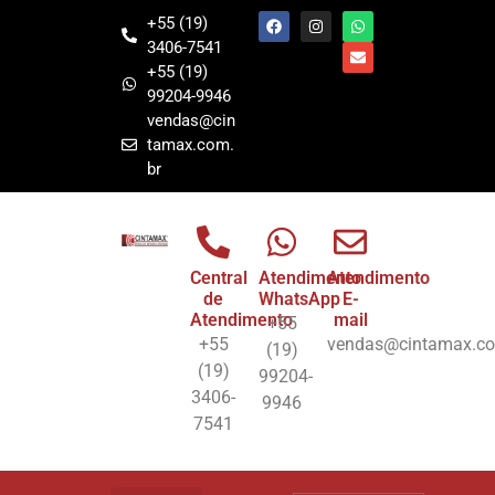
+55 (19)
3406-7541
+55 (19)
99204-9946
vendas@cin
tamax.com.
br
Central
Atendimento
Atendimento
de
WhatsApp
E-
Atendimento
mail
+55
+55
vendas@cintamax.co
(19)
(19)
99204-
3406-
9946
7541