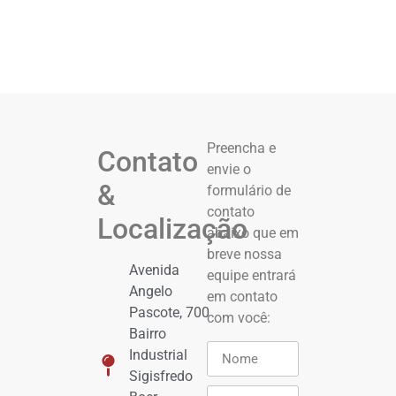
Preencha e
Contato
envie o
&
formulário de
contato
Localização
abaixo que em
breve nossa
Avenida
equipe entrará
Angelo
em contato
Pascote, 700
com você:
Bairro
Industrial
Sigisfredo