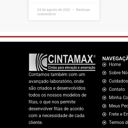
24 de agosto de 2021
Nenhum
comentário
NAVEGAÇ
Home
Sobre Nó
Contamos também com um
Cuidados
avançado laboratório, onde
são criados e desenvolvidos
Contato
todos os nossos modelos de
Minha Co
fitas, o que nos permite
Meus Ped
desenvolver fitas de acordo
Frete e E
com a necessidade de cada
cliente.
Termos d