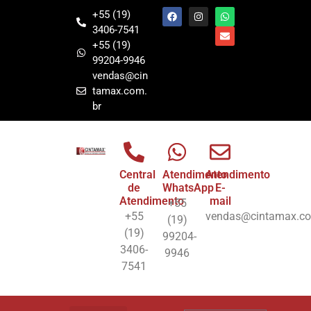
+55 (19)
3406-7541
+55 (19)
99204-9946
vendas@cin
tamax.com.
br
Central
Atendimento
Atendimento
de
WhatsApp
E-
Atendimento
mail
+55
+55
vendas@cintamax.co
(19)
(19)
99204-
3406-
9946
7541