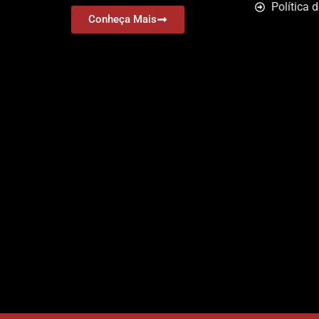
Política 
Conheça Mais