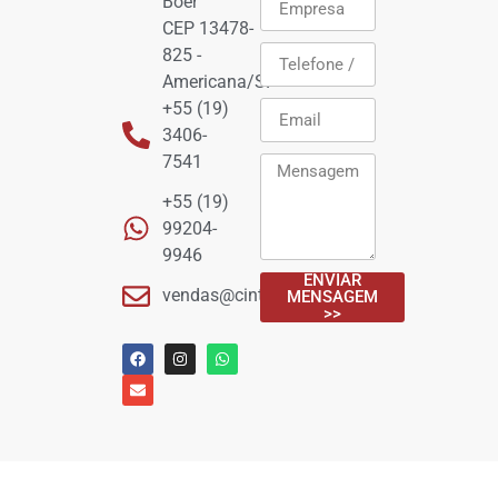
Boer
CEP 13478-
825 -
Americana/SP
+55 (19)
3406-
7541
+55 (19)
99204-
9946
ENVIAR
vendas@cintamax.com.br
MENSAGEM
>>