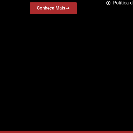
Política 
Conheça Mais