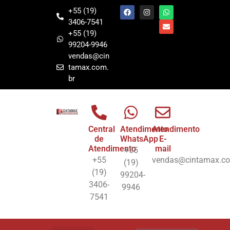
+55 (19)
3406-7541
+55 (19)
99204-9946
vendas@cin
tamax.com.
br
Central
Atendimento
Atendimento
de
WhatsApp
E-
Atendimento
mail
+55
+55
vendas@cintamax.co
(19)
(19)
99204-
3406-
9946
7541