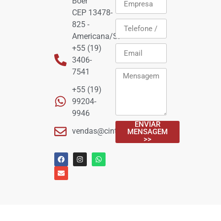
Boer
CEP 13478-
825 -
Americana/SP
+55 (19)
3406-
7541
+55 (19)
99204-
9946
ENVIAR
vendas@cintamax.com.br
MENSAGEM
>>