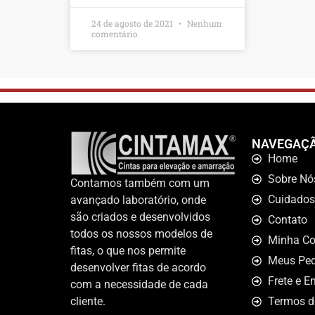
24 de agosto de 2021
Nenhum
comentário
NAVEGAÇ
Home
Sobre Nó
Contamos também com um
Cuidados
avançado laboratório, onde
são criados e desenvolvidos
Contato
todos os nossos modelos de
Minha Co
fitas, o que nos permite
Meus Ped
desenvolver fitas de acordo
Frete e E
com a necessidade de cada
cliente.
Termos d