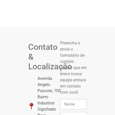
Preencha e
Contato
envie o
&
formulário de
contato
Localização
abaixo que em
breve nossa
Avenida
equipe entrará
Angelo
em contato
Pascote, 700
com você:
Bairro
Industrial
Sigisfredo